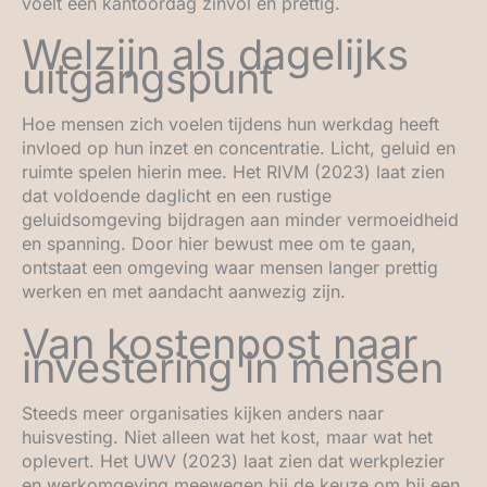
voelt een kantoordag zinvol en prettig.
Welzijn als dagelijks
uitgangspunt
Hoe mensen zich voelen tijdens hun werkdag heeft
invloed op hun inzet en concentratie. Licht, geluid en
ruimte spelen hierin mee. Het RIVM (2023) laat zien
dat voldoende daglicht en een rustige
geluidsomgeving bijdragen aan minder vermoeidheid
en spanning. Door hier bewust mee om te gaan,
ontstaat een omgeving waar mensen langer prettig
werken en met aandacht aanwezig zijn.
Van kostenpost naar
investering in mensen
Steeds meer organisaties kijken anders naar
huisvesting. Niet alleen wat het kost, maar wat het
oplevert. Het UWV (2023) laat zien dat werkplezier
en werkomgeving meewegen bij de keuze om bij een