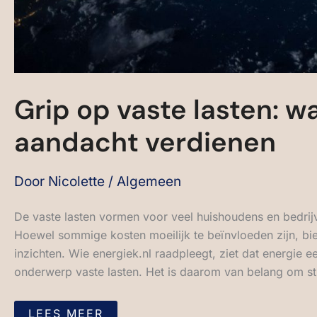
Grip op vaste lasten: 
aandacht verdienen
Door
Nicolette
/
Algemeen
De vaste lasten vormen voor veel huishoudens en bedrij
Hoewel sommige kosten moeilijk te beïnvloeden zijn, bi
inzichten. Wie energiek.nl raadpleegt, ziet dat energie 
onderwerp vaste lasten. Het is daarom van belang om st
LEES MEER