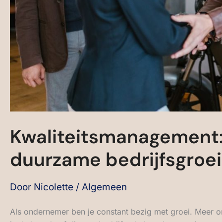
Kwaliteitsmanagement:
duurzame bedrijfsgroei
Door
Nicolette
/
Algemeen
Als ondernemer ben je constant bezig met groei. Meer