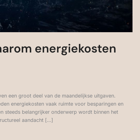
waarom energiekosten
ven een groot deel van de maandelijkse uitgaven.
eden energiekosten vaak ruimte voor besparingen en
een steeds belangrijker onderwerp wordt binnen het
ructureel aandacht […]