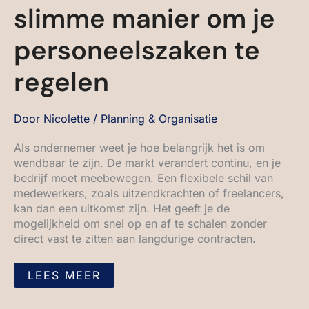
slimme manier om je
personeelszaken te
regelen
Door
Nicolette
/
Planning & Organisatie
Als ondernemer weet je hoe belangrijk het is om
wendbaar te zijn. De markt verandert continu, en je
bedrijf moet meebewegen. Een flexibele schil van
medewerkers, zoals uitzendkrachten of freelancers,
kan dan een uitkomst zijn. Het geeft je de
mogelijkheid om snel op en af te schalen zonder
direct vast te zitten aan langdurige contracten.
LEES MEER