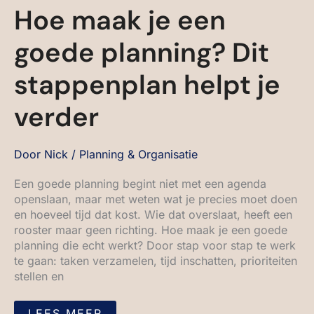
Hoe maak je een
goede planning? Dit
stappenplan helpt je
verder
Door
Nick
/
Planning & Organisatie
Een goede planning begint niet met een agenda
openslaan, maar met weten wat je precies moet doen
en hoeveel tijd dat kost. Wie dat overslaat, heeft een
rooster maar geen richting. Hoe maak je een goede
planning die echt werkt? Door stap voor stap te werk
te gaan: taken verzamelen, tijd inschatten, prioriteiten
stellen en
LEES MEER