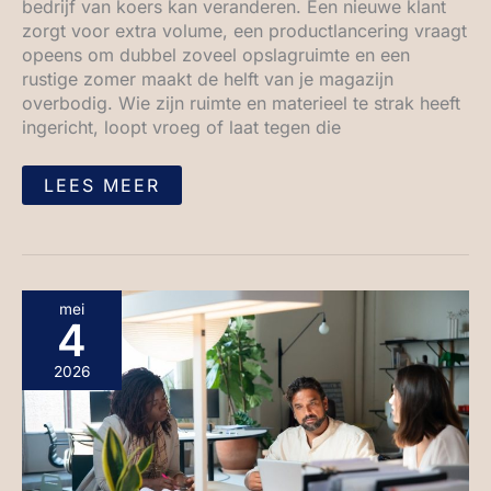
bedrijf van koers kan veranderen. Een nieuwe klant
zorgt voor extra volume, een productlancering vraagt
opeens om dubbel zoveel opslagruimte en een
rustige zomer maakt de helft van je magazijn
overbodig. Wie zijn ruimte en materieel te strak heeft
ingericht, loopt vroeg of laat tegen die
LEES MEER
WAAROM
mei
GOEDE
4
SAMENWERKING
VAAK
BELANGRIJKER
2026
IS
DAN
ALLEEN
HARD
WERKEN