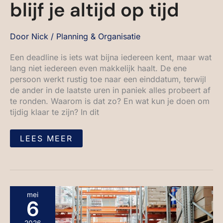
blijf je altijd op tijd
Door
Nick
/
Planning & Organisatie
Een deadline is iets wat bijna iedereen kent, maar wat
lang niet iedereen even makkelijk haalt. De ene
persoon werkt rustig toe naar een einddatum, terwijl
de ander in de laatste uren in paniek alles probeert af
te ronden. Waarom is dat zo? En wat kun je doen om
tijdig klaar te zijn? In dit
LEES MEER
EEN
mei
MAGAZIJN
6
DAT
MEEBEWEEGT
MET