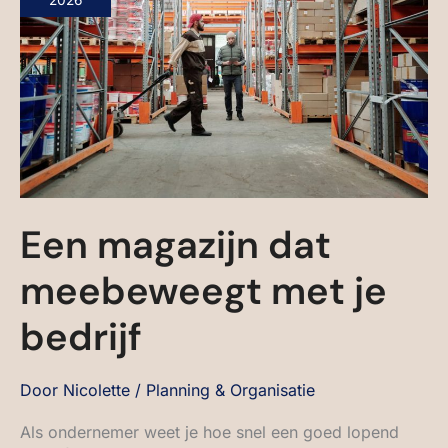
2026
JE
BEDRIJF
Een magazijn dat
meebeweegt met je
bedrijf
Door
Nicolette
/
Planning & Organisatie
Als ondernemer weet je hoe snel een goed lopend