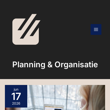
Ga
naar
de
inhoud
Planning & Organisatie
LAAT
jun
JE
17
BEDRIJF
GROEIEN
DOOR
2026
PROCESOPTIMALISATIE