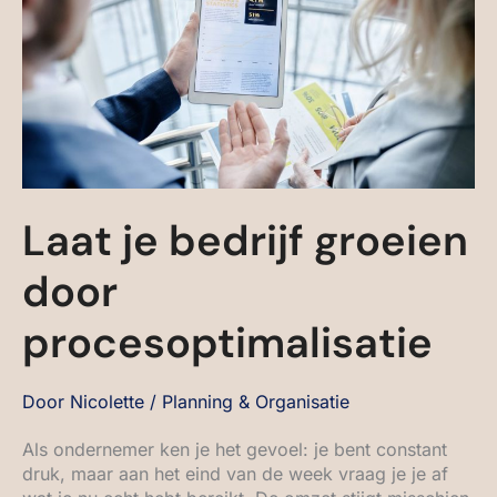
Laat je bedrijf groeien
door
procesoptimalisatie
Door
Nicolette
/
Planning & Organisatie
Als ondernemer ken je het gevoel: je bent constant
druk, maar aan het eind van de week vraag je je af