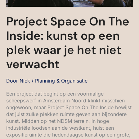
Project Space On The
Inside: kunst op een
plek waar je het niet
verwacht
Door
Nick
/
Planning & Organisatie
Een project dat begint op een voormalige
scheepswerf in Amsterdam Noord klinkt misschien
ongewoon, maar Project Space On The Inside bewijst
dat juist zulke plekken ruimte geven aan bijzondere
kunst. Midden op het NDSM terrein, in hoge
industriële loodsen aan de westkant, huist een
expositieruimte die hedendaagse kunst op een grote,