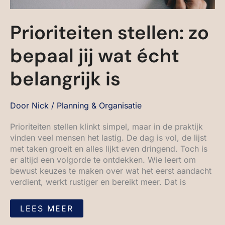
Prioriteiten stellen: zo
bepaal jij wat écht
belangrijk is
Door
Nick
/
Planning & Organisatie
Prioriteiten stellen klinkt simpel, maar in de praktijk
vinden veel mensen het lastig. De dag is vol, de lijst
met taken groeit en alles lijkt even dringend. Toch is
er altijd een volgorde te ontdekken. Wie leert om
bewust keuzes te maken over wat het eerst aandacht
verdient, werkt rustiger en bereikt meer. Dat is
LEES MEER