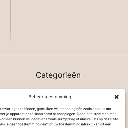
Categorieën
Aandelen & Beleggen
Beheer toestemming
Algemeen
Leiderschap & Leidinggeven
 ervaringen te bieden, gebruiken wij technologieën zoals cookies om
Ondernemen
over je apparaat op te slaan en/of te raadplegen. Door in te stemmen met
logieën kunnen wij gegevens zoals surfgedrag of unieke ID's op deze site
Planning & Organisatie
Als je geen toestemming geeft of uw toestemming intrekt, kan dit een