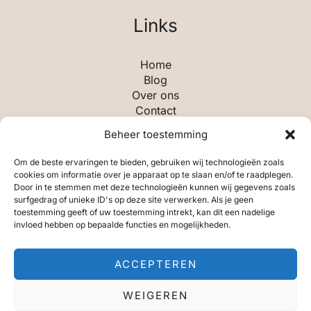
Links
Home
Blog
Over ons
Contact
Beheer toestemming
Categorieën
Om de beste ervaringen te bieden, gebruiken wij technologieën zoals
cookies om informatie over je apparaat op te slaan en/of te raadplegen.
Door in te stemmen met deze technologieën kunnen wij gegevens zoals
Aandelen & Beleggen
surfgedrag of unieke ID's op deze site verwerken. Als je geen
Algemeen
toestemming geeft of uw toestemming intrekt, kan dit een nadelige
Leiderschap & Leidinggeven
invloed hebben op bepaalde functies en mogelijkheden.
Ondernemen
Planning & Organisatie
ACCEPTEREN
Technologie & Tools
WEIGEREN